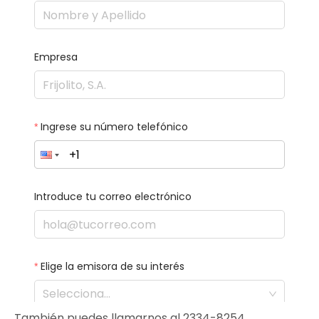
También puedes llamarnos al 2334-8254